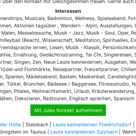
s) über den Kontakt mit Gleichgesinnten freuen. Gerne auc
Interessen
nendtrips, Musicals, Badminton, Wellness, Spieleabend, Fo
mmen, Aktionen tagsüber , Wandern - Alpin, Ausstellungen, 
 Malen, Messebesuche, Musik - Jazz, Musik - Soul, Oper, R
olleyball (Beach), Wissenschaft, Meditation, Spirituelles, 
 Fremdsprache lernen, Lesen, Musik - Klassik, Persönlichkei
ie, Ernährung, Gedächtnistraining, Tai Chi, Singlereisen, 
artner, Singen, Zen, Neue Leute kennenlernen, Ausgehen, Wel
Trödel und Flohmärkte, Reisepartner, Freizeitpartner, Chil
en, Spanien, Mädelsabend, Basteln, Maskenball, Candlelightd
er, Türkei, Brunchen, Badesee / Baggersee, Fitnessstudio,
ngen, Pilates, Weihnachtsmarkt, Urlaub, Kräuterwanderung,
Nähen, Dekorieren, Radtouren, Englisch sprechen, Spanisch
Mit Jules Kontakt aufnehmen!
 der Höhe
| Steinbach |
Leute kennenlernen Friedrichsdorf
|
Königstein im Taunus |
Leute kennenlernen Sulzbach
| Wehrh