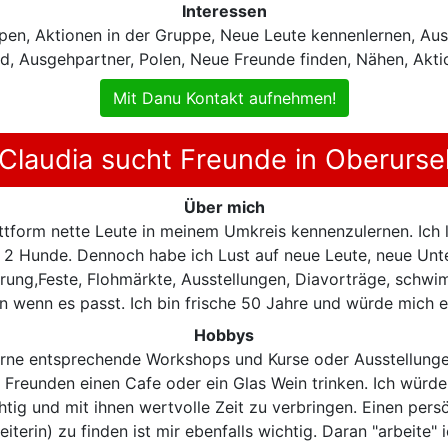
Interessen
en, Aktionen in der Gruppe, Neue Leute kennenlernen, Ausge
, Ausgehpartner, Polen, Neue Freunde finden, Nähen, Akt
Mit Danu Kontakt aufnehmen!
Claudia sucht Freunde in Oberurse
Über mich
ttform nette Leute in meinem Umkreis kennenzulernen. Ich le
 2 Hunde. Dennoch habe ich Lust auf neue Leute, neue Un
erung,Feste, Flohmärkte, Ausstellungen, Diavorträge, schw
ben wenn es passt. Ich bin frische 50 Jahre und würde mich e
Hobbys
erne entsprechende Workshops und Kurse oder Ausstellunge
t Freunden einen Cafe oder ein Glas Wein trinken. Ich wür
tig und mit ihnen wertvolle Zeit zu verbringen. Einen persö
eiterin) zu finden ist mir ebenfalls wichtig. Daran "arbeite" 