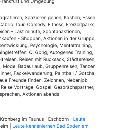
h Frankfurt und Umgebung
tografieren, Spazieren gehen, Kochen, Essen
Cabrio Tour, Comedy, Fitness, Freizeitparks,
eisen - Last minute, Spontanaktionen,
Einkaufen - Shoppen, Aktionen in der Gruppe,
tsentwicklung, Psychologie, Mentaltraining,
Singletreffen, Qi Gong, Autogenes Training,
treisen, Reisen mit Rucksack, Städtereisen,
len, Mode, Badeurlaub, Gruppenreisen, Tanzen
inner, Fackelwanderung, Paintball / Gotcha,
 Neue Freunde finden, Zeichnen, Nebenjob
 Reise Vorträge, Gospel, Gesprächspartner,
 sprechen, Aktionen abends
 Kronberg im Taunus | Eschborn |
Leute
eim |
Leute kennenlernen Bad Soden am