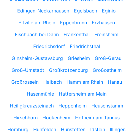
Edingen-Neckarhausen
Egelsbach
Eginio
Eltville am Rhein
Eppenbrunn
Erzhausen
Fischbach bei Dahn
Frankenthal
Freinsheim
Friedrichsdorf
Friedrichsthal
Ginsheim-Gustavsburg
Griesheim
Groß-Gerau
Groß-Umstadt
Großkrotzenburg
Großostheim
Großrosseln
Haibach
Hamm am Rhein
Hanau
Hasenmühle
Hattersheim am Main
Heiligkreuzsteinach
Heppenheim
Heusenstamm
Hirschhorn
Hockenheim
Hofheim am Taunus
Homburg
Hünfelden
Hünstetten
Idstein
Illingen