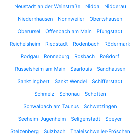
Neustadt an der Weinstraße
Nidda
Nidderau
Niedernhausen
Nonnweiler
Obertshausen
Oberursel
Offenbach am Main
Pfungstadt
Reichelsheim
Riedstadt
Rodenbach
Rödermark
Rodgau
Ronneburg
Rosbach
Roßdorf
Rüsselsheim am Main
Saarlouis
Sandhausen
Sankt Ingbert
Sankt Wendel
Schifferstadt
Schmelz
Schönau
Schotten
Schwalbach am Taunus
Schwetzingen
Seeheim-Jugenheim
Seligenstadt
Speyer
Stelzenberg
Sulzbach
Thaleischweiler-Fröschen