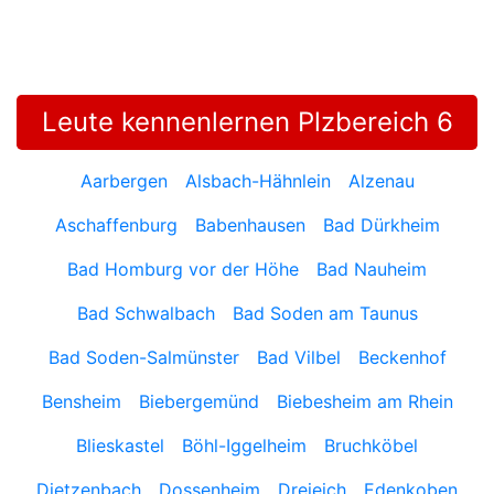
Leute kennenlernen Plzbereich 6
Aarbergen
Alsbach-Hähnlein
Alzenau
Aschaffenburg
Babenhausen
Bad Dürkheim
Bad Homburg vor der Höhe
Bad Nauheim
Bad Schwalbach
Bad Soden am Taunus
Bad Soden-Salmünster
Bad Vilbel
Beckenhof
Bensheim
Biebergemünd
Biebesheim am Rhein
Blieskastel
Böhl-Iggelheim
Bruchköbel
Dietzenbach
Dossenheim
Dreieich
Edenkoben